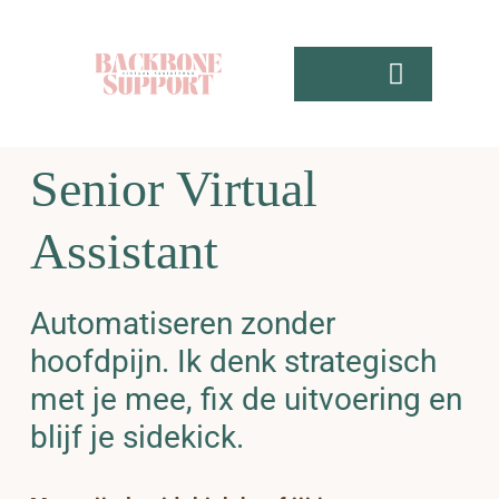
Skip
to
content
Toggle
Navigati
Home
Senior Virtual
Aanbod
Assistant
Gratis
Automatiseren zonder
Over mij
hoofdpijn. Ik denk strategisch
met je mee, fix de uitvoering en
Contact
blijf je sidekick.