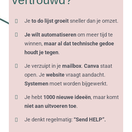
vertrouwd?
Je
to do lijst groeit
sneller dan je omzet.
Je wilt automatiseren
om meer tijd te
winnen,
maar al dat technische gedoe
houdt je tegen
.
Je verzuipt in je
mailbox
.
Canva
staat
open. Je
website
vraagt aandacht.
Systemen
moet worden bijgewerkt.
Je hebt
1000 nieuwe ideeën
, maar komt
niet
aan uitvoeren toe
.
Je denkt regelmatig:
“Send HELP”.