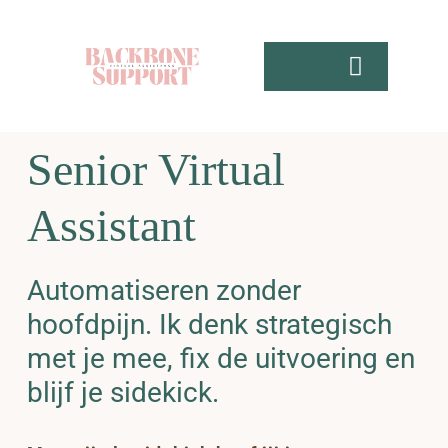
Skip
to
content
Toggle
Navigati
Home
Senior Virtual
Aanbod
Assistant
Gratis
Automatiseren zonder
Over mij
hoofdpijn. Ik denk strategisch
met je mee, fix de uitvoering en
Contact
blijf je sidekick.