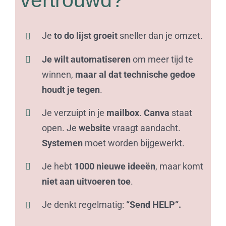
vertrouwd?
Je
to do lijst groeit
sneller dan je omzet.
Je wilt automatiseren
om meer tijd te
winnen,
maar al dat technische gedoe
houdt je tegen
.
Je verzuipt in je
mailbox
.
Canva
staat
open. Je
website
vraagt aandacht.
Systemen
moet worden bijgewerkt.
Je hebt
1000 nieuwe ideeën
, maar komt
niet
aan uitvoeren toe
.
Je denkt regelmatig:
“Send HELP”.